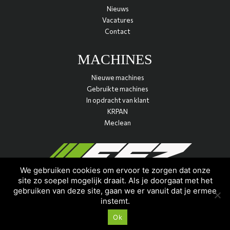
Nieuws
Vacatures
Contact
MACHINES
Nieuwe machines
Gebruikte machines
In opdracht van klant
KRPAN
Meclean
We gebruiken cookies om ervoor te zorgen dat onze
site zo soepel mogelijk draait. Als je doorgaat met het
gebruiken van deze site, gaan we er vanuit dat je ermee
instemt.
Stel ons gerust een vraag
© 2026 ESZ |
Maatwerk website
door
webmix
Ok
Algemene voorwaarden
|
Privacy verklaring