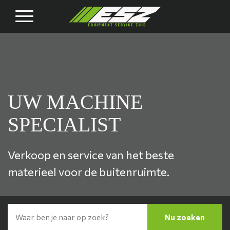
Contact
UW MACHINE
UW MACHINE
SPECIALIST
SPECIALIST
Verkoop en service van het beste
Verkoop en service van het beste
materieel voor de buitenruimte.
materieel voor de buitenruimte.