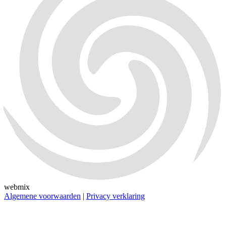
webmix
Algemene voorwaarden
|
Privacy verklaring